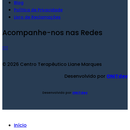
Blog
Política de Privacidade
Livro de Reclamações
Acompanhe-nos nas Redes
© 2026 Centro Terapêutico Liane Marques
Desenvolvido por
ONITdev
Desenvolvido por
ONITdev
Início