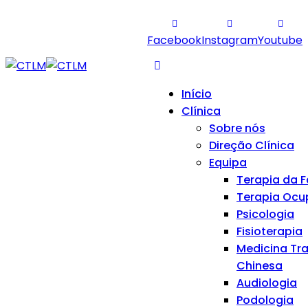
geral@ctlm.pt
915 297 786
Seg. a Sex. 9:00 - 20:00 | Sáb.
Facebook
Instagram
Youtube
9:00 - 13:00
Início
Clínica
Sobre nós
Direção Clínica
Equipa
Terapia da F
Terapia Ocu
Psicologia
Fisioterapia
Medicina Tra
Chinesa
Audiologia
Podologia