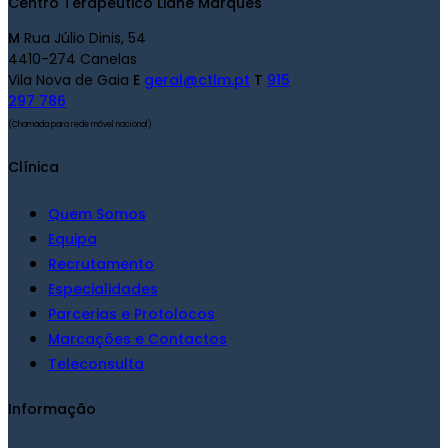
Centro Terapêutico Liane Marques
M
Rua Júlio Dinis, 54
4410-274 Canelas
Vila Nova de Gaia
E
geral@ctlm.pt
T
915
297 786
(Chamada para rede móvel nacional)
Clínica
Quem Somos
Equipa
Recrutamento
Especialidades
Parcerias e Protolocos
Marcações e Contactos
Teleconsulta
Informação