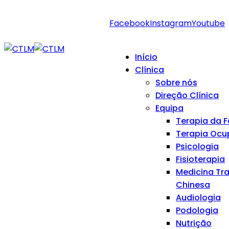
geral@ctlm.pt
915 297 786
Facebook
Instagram
Youtube
Seg. a Sex. 9:00 - 20:00 | Sáb.
9:00 - 13:00
Início
Clínica
Sobre nós
Direção Clínica
Equipa
Terapia da F
Terapia Ocu
Psicologia
Fisioterapia
Medicina Tra
Chinesa
Audiologia
Podologia
Nutrição