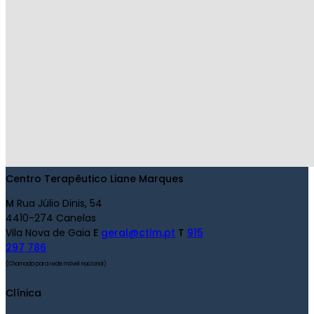
Centro Terapêutico Liane Marques
M
Rua Júlio Dinis, 54
4410-274 Canelas
Vila Nova de Gaia
E
geral@ctlm.pt
T
915
297 786
(Chamada para rede móvel nacional)
Clínica