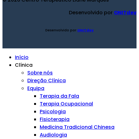
Desenvolvido por
ONITdev
Desenvolvido por
ONITdev
Início
Clínica
Sobre nós
Direção Clínica
Equipa
Terapia da Fala
Terapia Ocupacional
Psicologia
Fisioterapia
Medicina Tradicional Chinesa
Audiologia